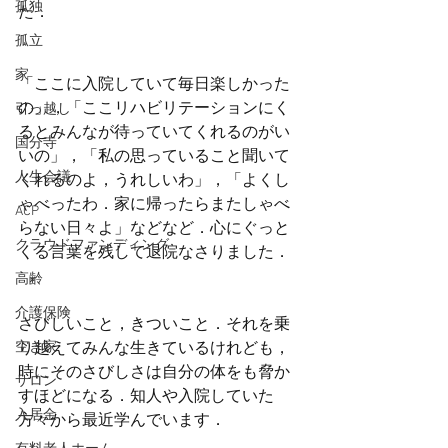
孤独
た．
孤立
家
「ここに入院していて毎日楽しかった
の」，「ここリハビリテーションにく
引っ越し
るとみんなが待っていてくれるのがい
国分寺
いの」，「私の思っていること聞いて
人生会議
くれるのよ，うれしいわ」，「よくし
ゃべったわ．家に帰ったらまたしゃべ
ACP
らない日々よ」などなど．心にぐっと
クラウドファンディング
くる言葉を残して退院なさりました．
高齢
介護保険
さびしいこと，きついこと．それを乗
空き家
り越えてみんな生きているけれども，
時にそのさびしさは自分の体をも脅か
サロン
すほどになる．知人や入院していた
入居金
方々から最近学んでいます．