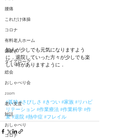
腰痛
これだけ体操
コロナ
有料老人ホーム
知人が少しでも元気になりますよう
歯磨き
に．退院していった方々が少しでも楽
ダイアローグ
しい時がありますように．
総会
おしゃべり会
zoom
#孤独
#さびしさ
#きつい
#家族
#リハビ
老い支度
リテーション
#作業療法
#作業科学
#作
対話
業
#退院
#熱中症
#フレイル
おしゃべり
コロナ