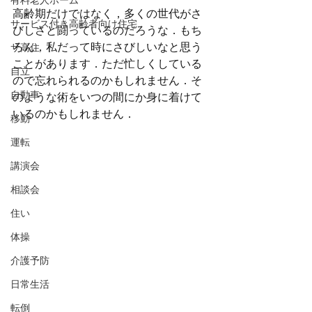
有料老人ホーム
高齢期だけではなく，多くの世代がさ
サービス付き高齢者向け住宅
びしさと闘っているのだろうな．もち
ろん，私だって時にさびしいなと思う
サ高住
ことがあります．ただ忙しくしている
自立
ので忘れられるのかもしれません．そ
自動車
のような術をいつの間にか身に着けて
いるのかもしれません．
移動
運転
講演会
相談会
住い
体操
介護予防
日常生活
転倒