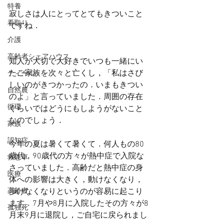
特養
寂しさは人にとってとてもきついこと
看取り
ですね．
介護
高齢者シェアハウス
知人が大切で大好きでいつも一緒にい
たご家族を次々と亡くし，「私はさび
ティール
しいのがきつかったの．いまもきつい
自然農
のよ」と言っていました．周囲の存在
循環
ぐらいではどうにもしようがないこと
なのでしょう．
家族
認知症
今年の夏は暑くて暑くて．何人もの80
歳代，90歳代の方々が熱中症で入院な
救急車
さっていました．高齢だと熱中症の身
医療
体への影響は大きく，動けなくなり，
高齢者
歩けなくなりというのが容易に起こり
ます．7月や8月に入院したその方々が8
孤独死
月末9月に退院し，ご自宅に戻られまし