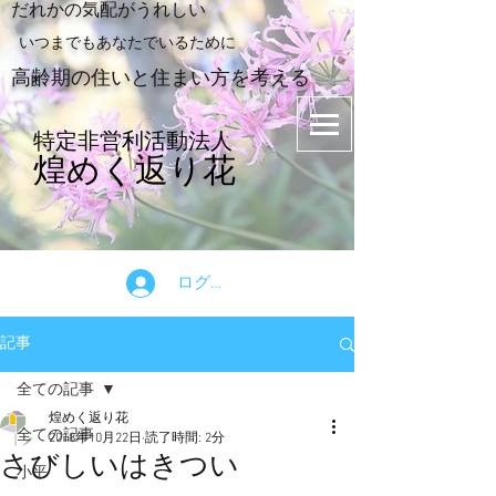
​だれかの気配がうれしい
​いつまでもあなたでいるために
​高齢期の住いと住まい方を考える
特定非営利活動法人
煌めく返り花
ログイン
記事
全ての記事
煌めく返り花
全ての記事
2018年10月22日
読了時間: 2分
さびしいはきつい
小平