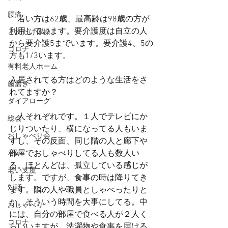
腰痛
　若い方は62歳、最高齢は98歳の方が
利用しています。要介護度は自立の人
これだけ体操
から要介護5までいます。要介護4、5の
コロナ
方も1/3います。
有料老人ホーム
入居されてる方はどのような生活をさ
歯磨き
れてますか？
ダイアローグ
　人それぞれです。１人でテレビにか
総会
じりついたり、横になってる人もいま
おしゃべり会
すし、その反面、同じ階の人と廊下や
部屋でおしゃべりしてる人も数人い
zoom
る。ほとんどは、孤立している感じが
老い支度
します。ですが、食事の時は降りてき
対話
ます。隣の人や職員としゃべったりと
か。そういう時間を大事にしてる。中
おしゃべり
には、自分の部屋で食べる人が２人く
コロナ
らいいますが、洗濯物や食事を届ける