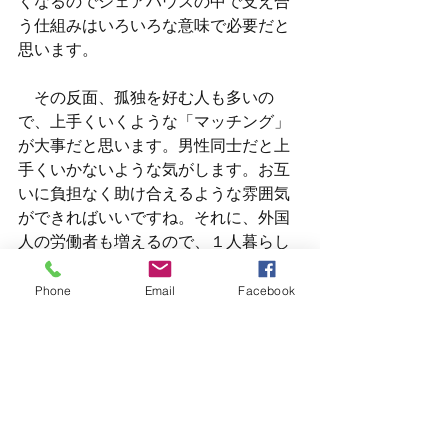
くなるのでシェアハウスの中で支え合
う仕組みはいろいろな意味で必要だと
思います。
　その反面、孤独を好む人も多いの
で、上手くいくような「マッチング」
が大事だと思います。男性同士だと上
手くいかないような気がします。お互
いに負担なく助け合えるような雰囲気
ができればいいですね。それに、外国
人の労働者も増えるので、１人暮らし
が不安という外国人もシェアハウスに
入ってもらって、お年寄りと一緒に生
Phone
Email
Facebook
活とする、という事もありではないで
しょうか。お年寄りだけだと上手くい
かない可能性があるなと思います。外
国から来た若い人が、語学も学べて、
日本文化にも慣れ、お世話することに
よって喜ばれて、自分の居場所もでき