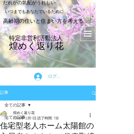
​だれかの気配がうれしい
​いつまでもあなたでいるために
​高齢期の住いと住まい方を考える
特定非営利活動法人
煌めく返り花
ログイン
記事
全ての記事
煌めく返り花
全ての記事
2018年12月1日
読了時間: 7分
住宅型老人ホーム太陽館の
小平