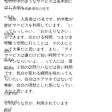
有料老人ホーム
なのでそのようなサービスは基本的に
はしません。
サービス付き高齢者向け住宅
サ高住
　現在、入居者は35名です。約半数が
デイサービスを利用しています。「い
自立
ってらっしゃい」「おかえりなさい」
自動車
ができます。出かける時間、つまり全
移動
く違う空間に行くことは、その人にと
って大事だと思います。また、「デイ
運転
サービスは嫌だけど短い時間でマンツ
講演会
ーマンならいいよ。」って人には、週
に１、２回の訪問リハなどは良い時間
相談会
です。気分が変わる瞬間を味わっても
住い
らいたい。自分はケアマネではないで
すが、自分の理想とした形になってい
体操
るなと思います。
介護予防
日常生活
どのような方が、利用されています
か？
転倒