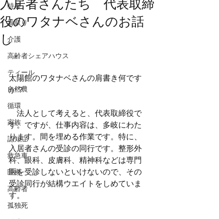
入居者さんたち 代表取締
特養
役のワタナベさんのお話
看取り
し
介護
高齢者シェアハウス
ティール
太陽館のワタナベさんの肩書き何です
自然農
か？
循環
　法人として考えると、代表取締役で
家族
す。ですが、仕事内容は、多岐にわた
ります。間を埋める作業です。特に、
認知症
入居者さんの受診の同行です。整形外
救急車
科、眼科、皮膚科、精神科などは専門
医を受診しないといけないので、その
医療
受診同行が結構ウエイトをしめていま
高齢者
す。
孤独死