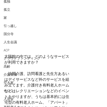
孤独
孤立
家
引っ越し
国分寺
人生会議
ACP
太陽館の中では、どのようなサービス
クラウドファンディング
が利用できますか？
高齢
　訪問介護、訪問看護と先生方あるい
介護保険
はデイサービスなど外のサービスを組
空き家
み立てます。介護付き有料老人ホーム
などはレクリエーションなどのイベン
サロン
トをやりますが、うちは基本的には住
入居金
宅型の有料老人ホーム、「アパート」