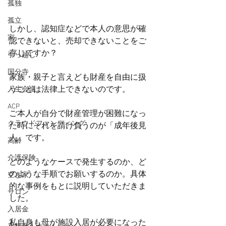
孤独
孤立
しかし、認知症などで本人の意思が確
家
認できないと、売却できないことをご
存じですか？
引っ越し
国分寺
家族・親子と言えども財産を自由に扱
うことは法律上できないのです。
人生会議
ACP
ご本人が自分で財産管理が困難になっ
クラウドファンディング
た時にそれを請け負うのが「成年後見
人」です。
高齢
介護保険
どのようなケースで発生するのか、ど
のような手順でお願いするのか。具体
空き家
的な事例をもとに説明していただきま
サロン
した。
入居金
私自身も母が施設入居が必要になった