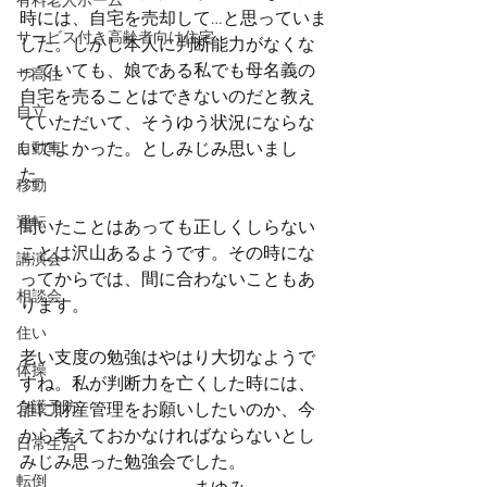
有料老人ホーム
時には、自宅を売却して…と思っていま
サービス付き高齢者向け住宅
した。しかし本人に判断能力がなくな
っていても、娘である私でも母名義の
サ高住
自宅を売ることはできないのだと教え
自立
ていただいて、そうゆう状況にならな
いでよかった。としみじみ思いまし
自動車
た。
移動
運転
聞いたことはあっても正しくしらない
ことは沢山あるようです。その時にな
講演会
ってからでは、間に合わないこともあ
相談会
ります。
住い
老い支度の勉強はやはり大切なようで
体操
すね。私が判断力を亡くした時には、
介護予防
誰に財産管理をお願いしたいのか、今
から考えておかなければならないとし
日常生活
みじみ思った勉強会でした。
転倒