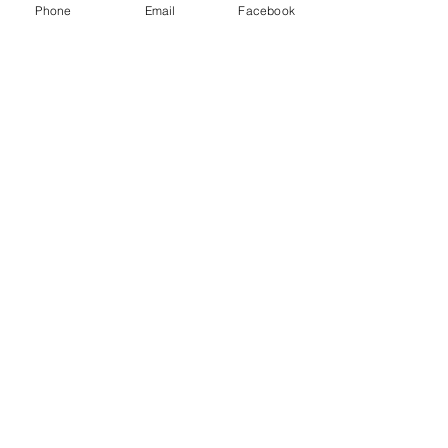
Phone
Email
Facebook
見学会
オープンデイ
余暇
コメント
コメントを追加…
ニュースレター8月末号出
２０２３０９
ています
るぐるキヌタ
© 2023 by Name of Site.
Proudly created with
Wix.com