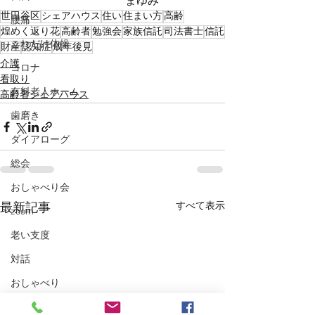
　　　　　　　　　　まゆみ
世田谷区
シェアハウス
住い
住まい方
高齢
腰痛
煌めく返り花
高齢者
勉強会
家族信託
司法書士
信託
これだけ体操
財産
認知症
成年後見
介護
コロナ
看取り
有料老人ホーム
高齢者シェアハウス
歯磨き
ダイアローグ
総会
おしゃべり会
すべて表示
最新記事
zoom
老い支度
対話
おしゃべり
コロナ