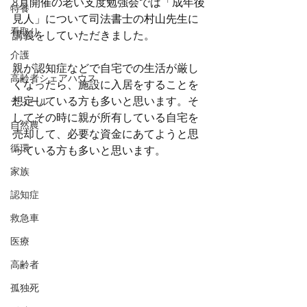
8月開催の老い支度勉強会では「成年後
特養
見人」について司法書士の村山先生に
看取り
講義をしていただきました。
介護
親が認知症などで自宅での生活が厳し
高齢者シェアハウス
くなったら、施設に入居をすることを
想定している方も多いと思います。そ
ティール
してその時に親が所有している自宅を
自然農
売却して、必要な資金にあてようと思
循環
っている方も多いと思います。
家族
認知症
救急車
医療
高齢者
孤独死