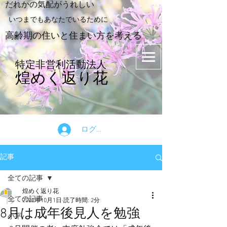
​だれかの気配がうれしい
​いつまでもあなたでいるために
​高齢期の住いと住まい方を考える
特定非営利活動法人
煌めく返り花
ログイン
記事
全ての記事
煌めく返り花
全ての記事
2022年10月1日
読了時間: 2分
8月は成年後見人を勉強
小平