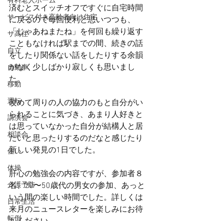
有料老人ホーム
済むとスイッチオフですぐに自宅時間
サービス付き高齢者向け住宅
に戻るので毎回便利と思いつつも、
「じゃあねまたね」を何回も繰り返す
サ高住
こともなければ駅までの間、続きの話
自立
をしたり関係ない話をしたりする余韻
がなく少しばかり寂しくも思いまし
自動車
た。
移動
運転
改めて周りの人の協力のもと自分がい
られることに気づき、あまり人好きと
講演会
は思っていなかった自分が結構人と居
相談会
たいと思ったりするのだなと感じたり
新しい発見の1日でした。
住い
体操
肝心の勉強会の内容ですが、参加者８
名、20〜50歳代の男女の参加、あっと
介護予防
いう間の楽しい時間でした。詳しくは
日常生活
来月のニュースレターを楽しみにお待
転倒