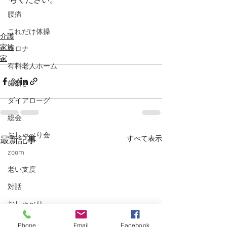
ちください。
腰痛
これだけ体操
介護
家族
コロナ
家
有料老人ホーム
歯磨き
ダイアローグ
総会
おしゃべり会
すべて表示
最新記事
zoom
老い支度
対話
おしゃべり
コロナ
Phone
Email
Facebook