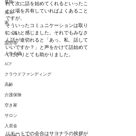
孤独
れて次に話を始めてくれるといったこ
とは場を共有していればよくあること
孤立
ですが、
家
そういったコミュニケーションは取り
にくいと感じました。それでもみなさ
引っ越し
ん話が途切れると「あっ、私、話して
国分寺
いいですか？」と声をかけて話始めて
人生会議
くださりとても助かりました。
ACP
クラウドファンディング
高齢
介護保険
空き家
サロン
入居金
リモートでの会合はサヨナラの挨拶が