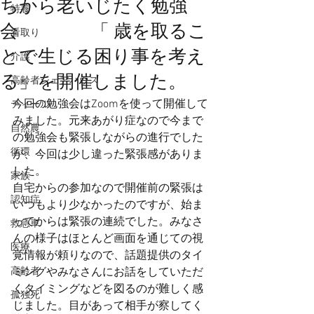
ちから老いじたく勉強
特養
会 「 歳を取るこ
看取り
とで生じる困り事を考え
介護
る」を開催しました。
高齢者シェアハウス
今回の勉強会はZoomを使って開催して
ティール
みました。元来あがり症なので今まで
自然農
の勉強会も緊張しながらの進行でした
循環
が、今回は少し違った緊張感がありま
した。
家族
自宅からの参加なので開催前の緊張は
認知症
いつもより少なかったのですが、始ま
ってからは緊張の連続でした。みなさ
救急車
んの様子はほとんど画面を通じての視
医療
覚情報が頼りなので、話題提供のタイ
高齢者
ミングやみなさんにお話をしていただ
くタイミングなどを図るのが難しく感
孤独死
じました。目があって相手が察してく