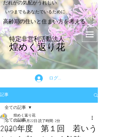
​だれかの気配がうれしい
​いつまでもあなたでいるために
​高齢期の住いと住まい方を考える
特定非営利活動法人
煌めく返り花
ログイン
記事
全ての記事
煌めく返り花
全ての記事
2020年6月22日
読了時間: 2分
2020年度 第１回 若いう
小平