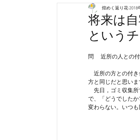
煌めく返り花
201
認知症
救急車
医療
将来は自
というチ
人生会議
ACP
クラウド
問　 近所の人との
有料老人ホーム
サービス付
　近所の方との付き
方と同じだと思いま
　先日，ゴミ収集所
で、「どうでしたか
変わらない。いつも