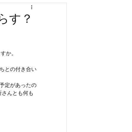
国分寺
らす？
入居金
ますか。
ちとの付き合い
予定があったの
所さんとも何も