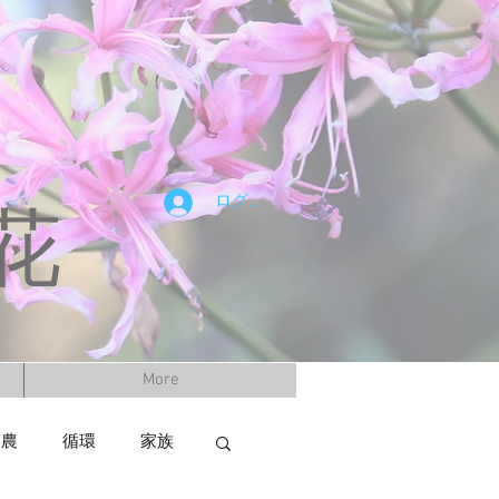
ログイン
花
More
然農
循環
家族