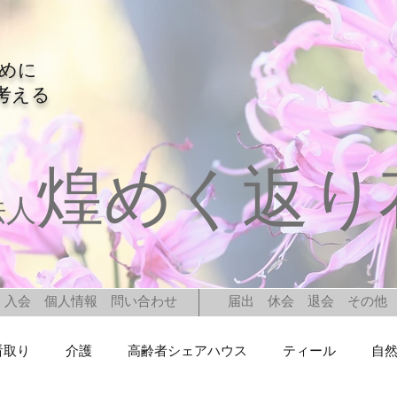
ために
考える
煌めく返り
法人
入会 個人情報 問い合わせ
届出 休会 退会 その他
看取り
介護
高齢者シェアハウス
ティール
自