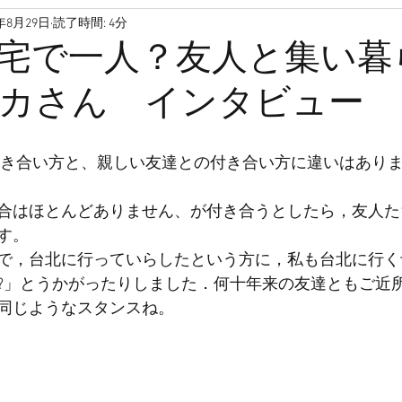
8年8月29日
読了時間: 4分
高齢者
孤独死
孤独
孤立
家
引っ越し
宅で一人？友人と集い暮
カさん インタビュー
ファンディング
高齢
介護保険
空き家
サロン
付き合い方と、親しい友達との付き合い方に違いはあり
き高齢者向け住宅
サ高住
合はほとんどありません、が付き合うとしたら，友人た
す。
で，台北に行っていらしたという方に，私も台北に行く
?」とうかがったりしました．何十年来の友達ともご近
同じようなスタンスね。