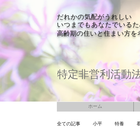
​だれかの気配がうれしい
​いつまでもあなたでいる
​高齢期の住いと住まい方を
特定非営利活動
ホーム
全ての記事
小平
特養