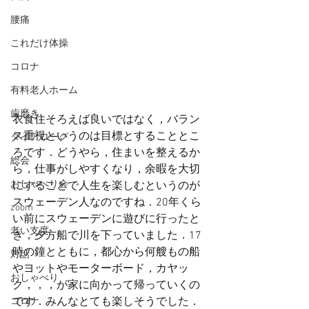
腰痛
これだけ体操
コロナ
有料老人ホーム
歯磨き
衣食住そろえば良いではなく，バラン
ス重視というのは目標とすることとこ
ダイアローグ
ろです．どうやら，住まいを整えるか
総会
ら，仕事がしやすくなり，余暇を大切
おしゃべり会
にすることで人生を楽しむというのが
スウェーデン人なのですね．20年くら
zoom
い前にスウェーデンに遊びに行ったと
老い支度
き，夕方船で川を下っていました．17
時の鐘とともに，都心から何艘もの船
対話
やヨットやモーターボード，カヤッ
おしゃべり
ク，，，が家に向かって帰っていくの
です．みんなとても楽しそうでした．
コロナ