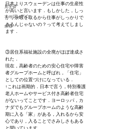
日本よりスウェーデンは仕事の生産性
見学会
が高いと言います．もしかした，しっ
オープンデイ
かり余暇を取るから仕事がしっかりで
きるんじゃないの？って考えてしまし
余暇
ます．
③居住系福祉施設の全廃がほぼ達成さ
れた．
現在，高齢者のための安心住宅や障害
者グループホームと呼ばれ，「住宅」
としての位置づけになっている．
↑
これは画期的．日本で言う，特別養護
老人ホームやサービス付き高齢者住宅
がないってことです．ヨーロッパ，カ
ナダでもグループホームのような高齢
期に入る「家」がある，入れるから安
心であり，入ることでさみしさもある
と聞いています．