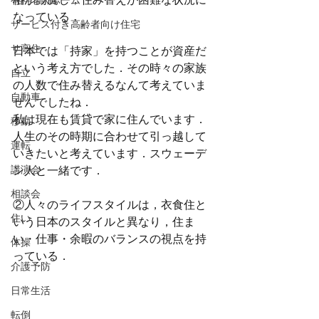
格が高騰し，住み替えが困難な状況に
有料老人ホーム
なっている．
サービス付き高齢者向け住宅
サ高住
日本では「持家」を持つことが資産だ
という考え方でした．その時々の家族
自立
の人数で住み替えるなんて考えていま
自動車
せんでしたね．
私は現在も賃貸で家に住んでいます．
移動
人生のその時期に合わせて引っ越して
運転
いきたいと考えています．スウェーデ
ン人と一緒です．
講演会
相談会
②人々のライフスタイルは，衣食住と
住い
いう日本のスタイルと異なり，住ま
い・仕事・余暇のバランスの視点を持
体操
っている．
介護予防
日常生活
転倒