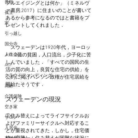
孤独
フルエイジングとは何か」（ミネルヴ
ァ書房,2017）に住まいのことが書いて
孤立
あるから参考になるのではと書籍をプ
家
レゼントしてくれました．
引っ越し
国分寺
　スウェーデンは1920年代，ヨーロッ
パ1.2位の貧困，人口流出，少子化に苦
人生会議
しんでいました．「すべての国民の生
ACP
活の質の向上，良質な住宅の供給」を
クラウドファンディング
公約に掲げハンソン政権が住宅居給を
開始たそうです．
高齢
介護保険
スウェーデンの現況
空き家
①住み替えによってライフサイクルお
サロン
よびファミリーサイクルへ対応するこ
入居金
とが重視されてきた．しかし，住宅価