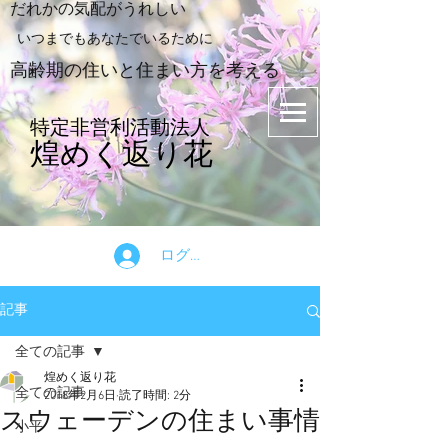
​だれかの気配がうれしい
​いつまでもあなたでいるために
​高齢期の住いと住まい方を考える
特定非営利活動法人
煌めく返り花
ログイン
記事
全ての記事
煌めく返り花
全ての記事
2018年2月6日
読了時間: 2分
スウェーデンの住まい事情
小平