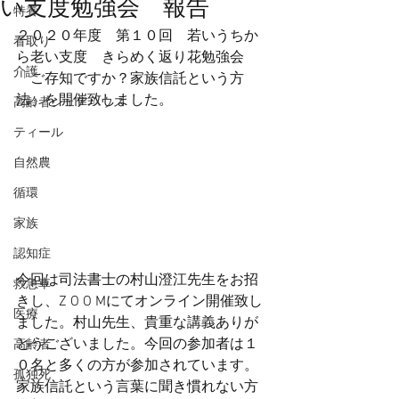
い支度勉強会 報告
特養
２０２０年度　第１０回　若いうちか
看取り
ら老い支度　きらめく返り花勉強会
介護
「ご存知ですか？家族信託という方
法」を開催致しました。
高齢者シェアハウス
ティール
自然農
循環
家族
認知症
今回は司法書士の村山澄江先生をお招
救急車
きし、Z O O Mにてオンライン開催致し
医療
ました。村山先生、貴重な講義ありが
とうございました。今回の参加者は１
高齢者
０名と多くの方が参加されています。
孤独死
家族信託という言葉に聞き慣れない方