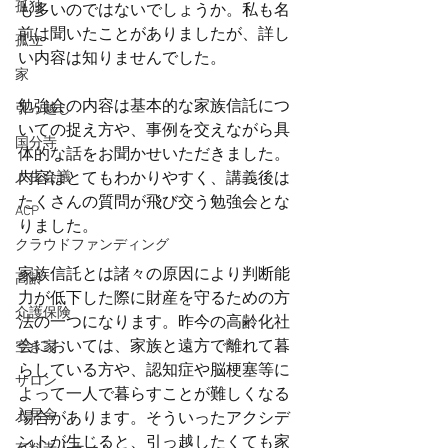
孤独
も多いのではないでしょうか。私も名
前は聞いたことがありましたが、詳し
孤立
い内容は知りませんでした。
家
勉強会の内容は基本的な家族信託につ
引っ越し
いての捉え方や、事例を交えながら具
国分寺
体的な話をお聞かせいただきました。
内容はとてもわかりやすく、講義後は
人生会議
たくさんの質問が飛び交う勉強会とな
ACP
りました。
クラウドファンディング
家族信託とは諸々の原因により判断能
高齢
力が低下した際に財産を守るための方
介護保険
法の一つになります。昨今の高齢化社
会においては、家族と遠方で離れて暮
空き家
らしている方や、認知症や脳梗塞等に
サロン
よって一人で暮らすことが難しくなる
入居金
場合があります。そういったアクシデ
ントが生じると、引っ越したくても家