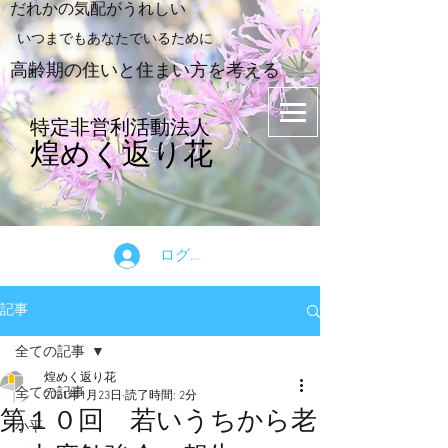
​だれかの気配がうれしい
​いつまでもあなたでいるために
​高齢期の住いと住まい方を考える
特定非営利活動法人
煌めく返り花
ログイン
記事
全ての記事
煌めく返り花
全ての記事
2021年1月23日
読了時間: 2分
第１０回 若いうちから老
小平