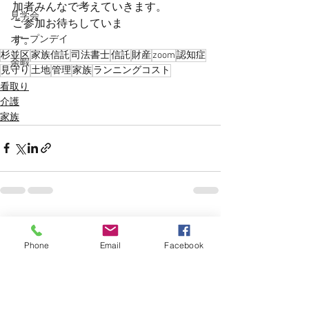
加者みんなで考えていきます。
見学会
ご参加お待ちしていま
す。　　　　　　　　
オープンデイ
杉並区
家族信託
司法書士
信託
財産
zoom
認知症
余暇
見守り
土地
管理
家族
ランニングコスト
看取り
介護
家族
すべて表示
最新記事
Phone
Email
Facebook