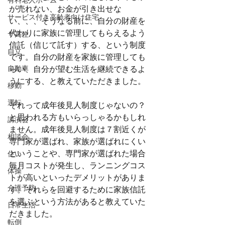
有料老人ホーム
が売れない、お金が引き出せな
サービス付き高齢者向け住宅
い、、、そうなる前に、自分の財産を
代わりに家族に管理してもらえるよう
サ高住
信託（信じて託す）する、という制度
自立
です。自分の財産を家族に管理しても
らい、自分が望む生活を継続できるよ
自動車
うにする、と教えていただきました。
移動
運転
それって成年後見人制度じゃないの？
と思われる方もいらっしゃるかもしれ
講演会
ません。成年後見人制度は７割近くが
相談会
専門家が選ばれ、家族が選ばれにくい
ということや、専門家が選ばれた場合
住い
毎月コストが発生し、ランニングコス
体操
トが高いといったデメリットがありま
介護予防
す。それらを回避するために家族信託
を選ぶという方法があると教えていた
日常生活
だきました。
転倒