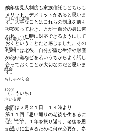
成年後見人制度も家族信託もどちらも
腰痛
メリット、デメリットがあると思いま
これだけ体操
す。大事なことはこれらの制度を前も
って知っておき、万が一自分の身に何
コロナ
か起こった時に対応できるようにして
有料老人ホーム
おくということだと感じました。その
歯磨き
ためには老後、自分が望む生活や財産
の使い道などを若いうちからよく話し
ダイアローグ
合っておくことが大切なのだと思いま
総会
す。　　　　　　　　　　　　　　　
おしゃべり会
zoom
（こういち）
老い支度
次回は２月２１日　１４時より
対話
第１１回「思い通りの老後を生きるに
おしゃべり
は」です。１年を振り返り、老後を思
い通りに生きるために何が必要か、参
コロナ