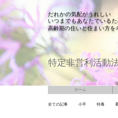
​だれかの気配がうれしい
​いつまでもあなたでいる
​高齢期の住いと住まい方を
特定非営利活動
ホーム
全ての記事
小平
特養