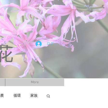
ログイン
花
More
然農
循環
家族