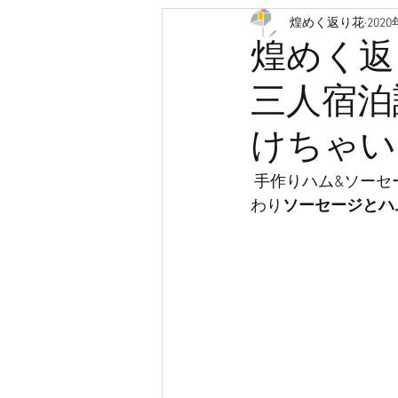
煌めく返り花
202
認知症
救急車
医療
煌めく返
三人宿泊
人生会議
ACP
クラウド
けちゃい
有料老人ホーム
サービス付
 手作りハム&ソー
わり
ソーセージとハ