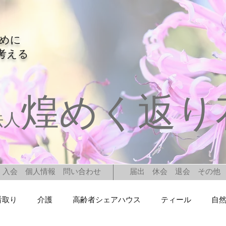
ために
考える
煌めく返り
法人
入会 個人情報 問い合わせ
届出 休会 退会 その他
看取り
介護
高齢者シェアハウス
ティール
自