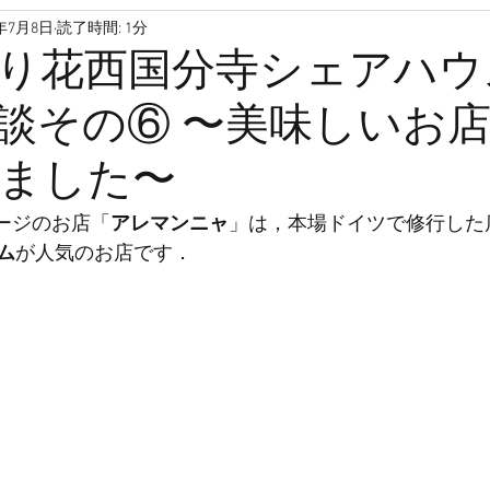
0年7月8日
読了時間: 1分
高齢者
孤独死
孤独
孤立
家
引っ越し
り花西国分寺シェアハウ
談その⑥ 〜美味しいお
ファンディング
高齢
介護保険
空き家
サロン
ました〜
き高齢者向け住宅
サ高住
セージのお店「
アレマンニャ
」は，本場ドイツで修行した
ム
が人気のお店です．