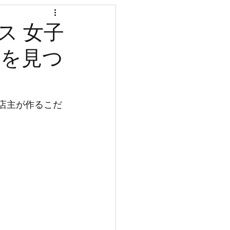
国分寺
ス 女子
店を見つ
入居金
店主が作るこだ