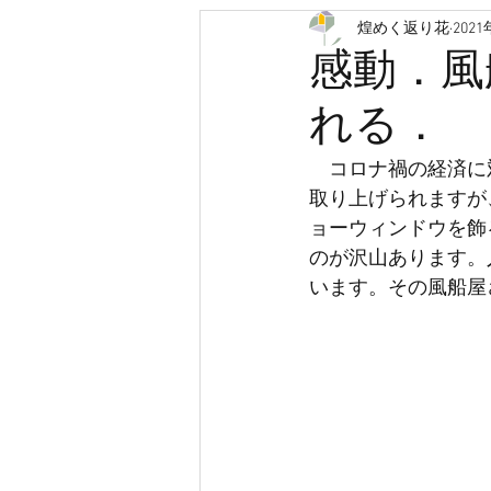
煌めく返り花
202
認知症
救急車
医療
感動．風
れる．
人生会議
ACP
クラウド
　コロナ禍の経済に
取り上げられますが
有料老人ホーム
サービス付
ョーウィンドウを飾
のが沢山あります。
います。その風船屋