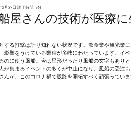
1年2月27日
読了時間: 2分
高齢者
孤独死
孤独
孤立
家
引っ越し
船屋さんの技術が医療に
ファンディング
高齢
介護保険
空き家
サロン
対する打撃は計り知れない状況です。飲食業や観光業に
、影響をうけている業種が多岐にわたっています。イベ
き高齢者向け住宅
サ高住
るのに使う風船。今は星形だったり風船の文字もありと
人が集まるイベントの多くが中止になり、風船の受注も
さんが、このコロナ禍で販路を開拓すべく頑張っていま