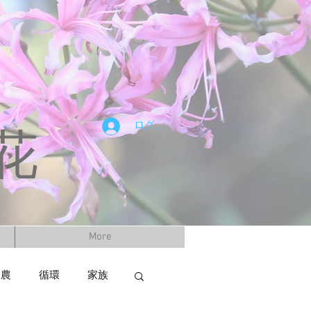
ログイン
花
More
然農
循環
家族