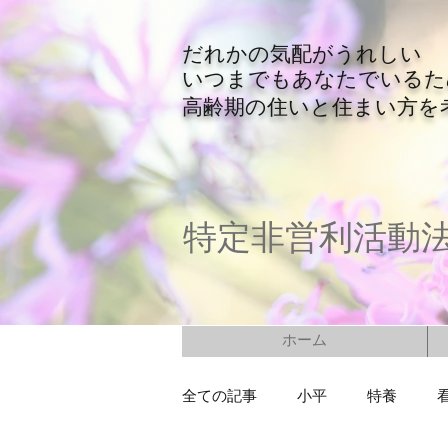
​だれかの気配がうれしい
​いつまでもあなたでいる
​高齢期の住いと住まい方を
特定非営利活動
ホーム
全ての記事
小平
特養