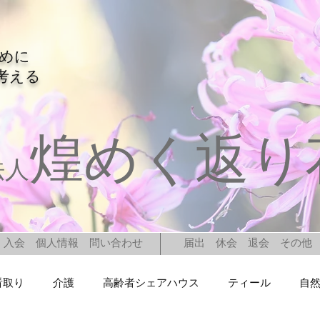
ために
考える
煌めく返り
法人
入会 個人情報 問い合わせ
届出 休会 退会 その他
看取り
介護
高齢者シェアハウス
ティール
自