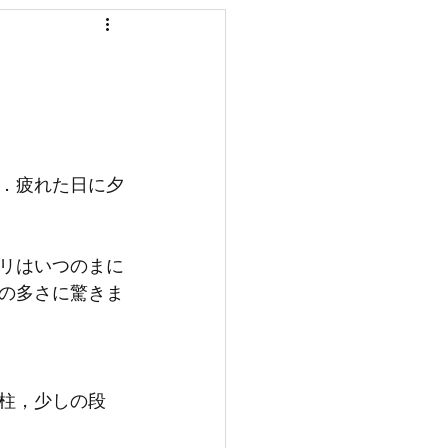
国分寺
入居金
．疲れた日に夕
リはいつのまに
の多さに驚きま
柱，少しの段