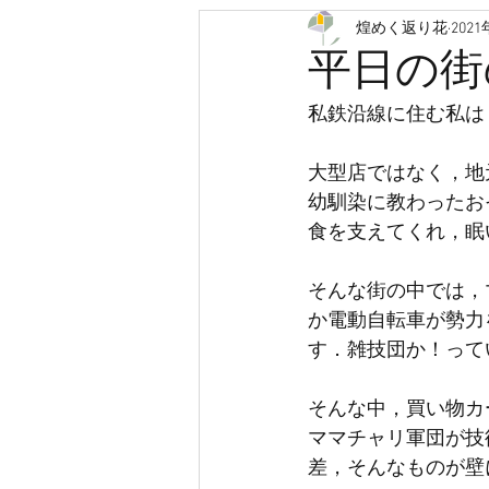
煌めく返り花
202
認知症
救急車
医療
平日の街
私鉄沿線に住む私は
人生会議
ACP
クラウド
大型店ではなく，地
幼馴染に教わったお
有料老人ホーム
サービス付
食を支えてくれ，眠
そんな街の中では，
か電動自転車が勢力
す．雑技団か！って
そんな中，買い物カ
ママチャリ軍団が技
差，そんなものが壁