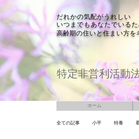
​だれかの気配がうれしい
​いつまでもあなたでいる
​高齢期の住いと住まい方を
特定非営利活動
ホーム
全ての記事
小平
特養