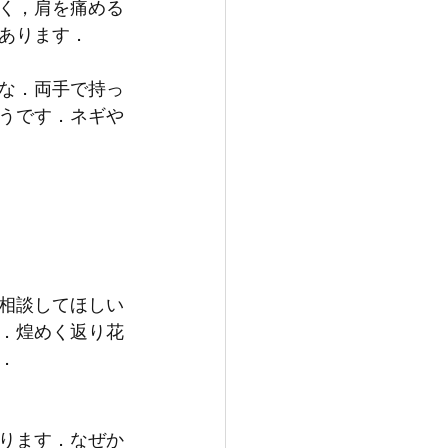
く，肩を痛める
あります．
な．両手で持っ
うです．ネギや
相談してほしい
．煌めく返り花
．
ります．なぜか