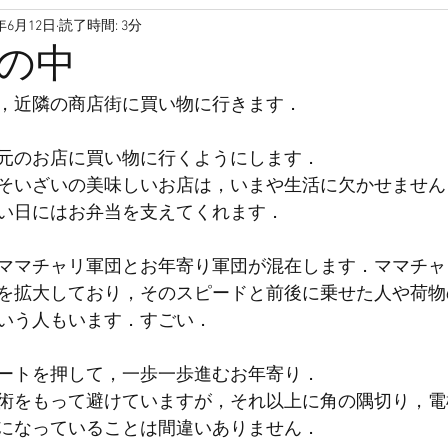
1年6月12日
読了時間: 3分
高齢者
孤独死
孤独
孤立
家
引っ越し
の中
，近隣の商店街に買い物に行きます．
ファンディング
高齢
介護保険
空き家
サロン
元のお店に買い物に行くようにします．
そいざいの美味しいお店は，いまや生活に欠かせません
き高齢者向け住宅
サ高住
い日にはお弁当を支えてくれます．
ママチャリ軍団とお年寄り軍団が混在します．ママチャ
を拡大しており，そのスピードと前後に乗せた人や荷物
いう人もいます．すごい．
ートを押して，一歩一歩進むお年寄り．
術をもって避けていますが，それ以上に角の隅切り，電
になっていることは間違いありません．