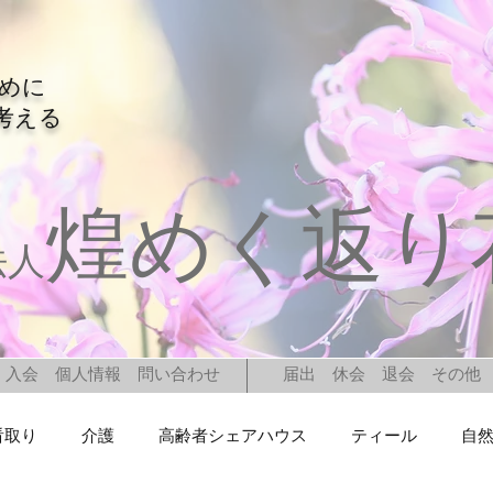
ために
考える
煌めく返り
法人
入会 個人情報 問い合わせ
届出 休会 退会 その他
看取り
介護
高齢者シェアハウス
ティール
自