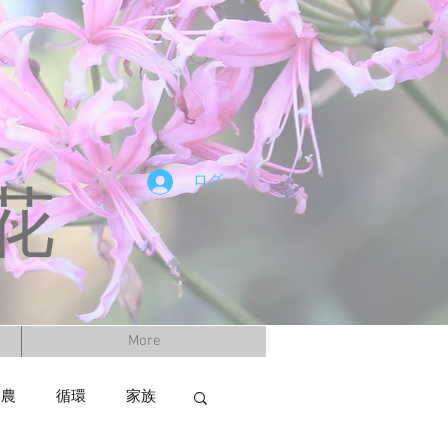
ログイン
花
More
然農
循環
家族