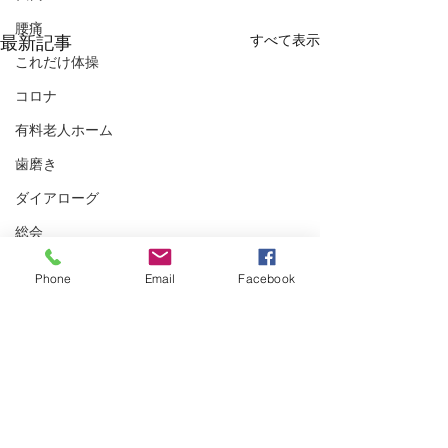
腰痛
すべて表示
最新記事
これだけ体操
コロナ
有料老人ホーム
歯磨き
ダイアローグ
総会
おしゃべり会
Phone
Email
Facebook
zoom
老い支度
対話
おしゃべり
コロナ