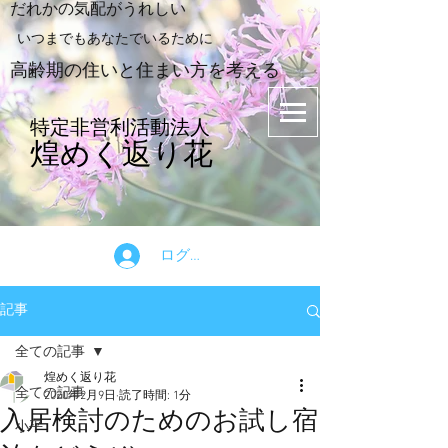
​だれかの気配がうれしい
​いつまでもあなたでいるために
​高齢期の住いと住まい方を考える
特定非営利活動法人
煌めく返り花
ログイン
記事
全ての記事
煌めく返り花
全ての記事
2020年2月9日
読了時間: 1分
入居検討のためのお試し宿
小平