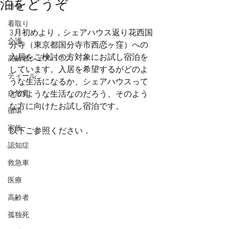
泊をどうぞ
特養
看取り
3月初めより，シェアハウス返り花西国
介護
分寺（東京都国分寺市西恋ヶ窪）への
入居をご検討の方対象にお試し宿泊を
高齢者シェアハウス
しています。入居を希望するがどのよ
ティール
うな生活になるか、シェアハウスって
自然農
どのような生活なのだろう、そのよう
な方に向けたお試し宿泊です。
循環
家族
以下ご参照ください．
認知症
救急車
医療
高齢者
孤独死