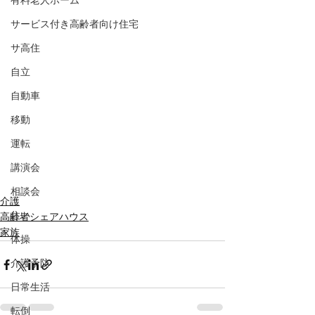
有料老人ホーム
サービス付き高齢者向け住宅
サ高住
自立
自動車
移動
運転
講演会
相談会
介護
住い
高齢者シェアハウス
家族
体操
介護予防
日常生活
転倒