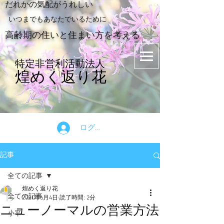
​だれかの気配がうれしい
​いつまでもあなたでいるために
​高齢期の住いと住まい方を考える
特定非営利活動法人
煌めく返り花
ログイン
記事
全ての記事
煌めく返り花
全ての記事
2021年6月4日
読了時間: 2分
ニューノーマルの営業方法
小平