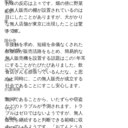
孤独
お味の反応は上々です。畑の傍に野菜
の無人販売の棚が設置されているのは
孤立
目にしたことがありますが、大がかり
家
な無人店舗が東京に出現したことは驚
きです。
引っ越し
国分寺
非接触を求め、短縮を余儀なくされた
人生会議
飲食店が販売活路をもとめ、簡易的な
無人販売機を設置する話題はこの1年耳
ACP
にすることがたびたびありました。飲
クラウドファンディング
食店さんも頑張っているんだな。と思
うと同時に、この無人販売が成立する
高齢
社会であることにすこし安心します。
介護保険
空き家
無人であることから、いたずらや窃盗
などのトラブルが予測されます。トラ
サロン
ブルはゼロではないようですが、無人
入居金
販売を継続すると判断できる範疇に収
まっているようです。「おてんとうさ