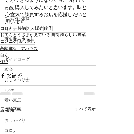
とができるようになったら、訪ねてい
って購入してみたいと思います。味と
腰痛
心意気で勝負するお店を応援したいと
これだけ体操
思います。
コロナ
非接触
無人販売
餃子
コロナ
おてんとうさまが見ている
自制
誇らしい
野菜
有料老人ホーム
ニンニク
味
心意気
高齢者シェアハウス
歯磨き
自立
ダイアローグ
住い
総会
おしゃべり会
zoom
老い支度
すべて表示
最新記事
対話
おしゃべり
コロナ