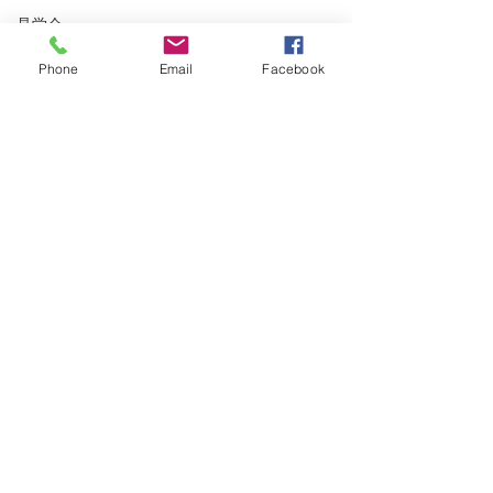
見学会
オープンデイ
Phone
Email
Facebook
余暇
コメント
コメントを追加…
ニュースレター8月末号出
２０２３０９
ています
るぐるキヌタ