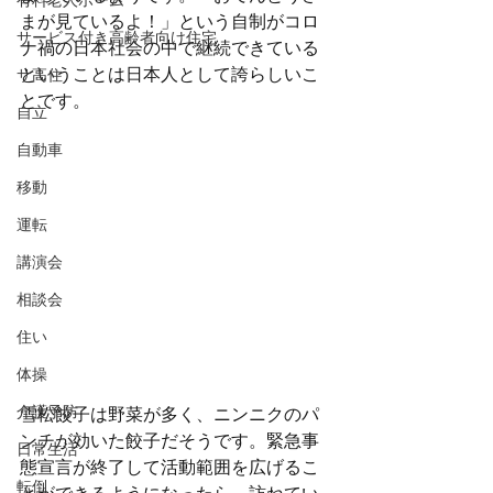
有料老人ホーム
まが見ているよ！」という自制がコロ
サービス付き高齢者向け住宅
ナ禍の日本社会の中で継続できている
ということは日本人として誇らしいこ
サ高住
とです。
自立
自動車
移動
運転
講演会
相談会
住い
体操
介護予防
雪松餃子は野菜が多く、ニンニクのパ
ンチが効いた餃子だそうです。緊急事
日常生活
態宣言が終了して活動範囲を広げるこ
転倒