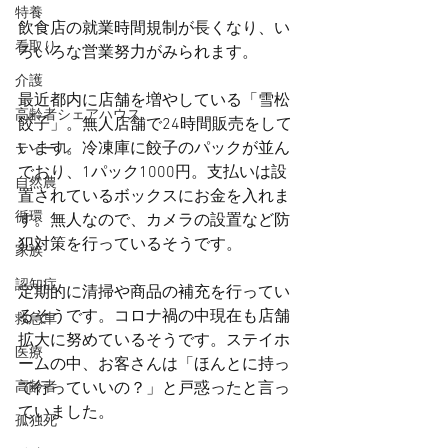
特養
飲食店の就業時間規制が長くなり、い
看取り
ろいろな営業努力がみられます。
介護
最近都内に店舗を増やしている「雪松
高齢者シェアハウス
餃子」。無人店舗で24時間販売をして
います。冷凍庫に餃子のパックが並ん
ティール
でおり、1パック1000円。支払いは設
自然農
置されているボックスにお金を入れま
循環
す。無人なので、カメラの設置など防
犯対策を行っているそうです。
家族
認知症
定期的に清掃や商品の補充を行ってい
るそうです。コロナ禍の中現在も店舗
救急車
拡大に努めているそうです。ステイホ
医療
ームの中、お客さんは「ほんとに持っ
高齢者
て行っていいの？」と戸惑ったと言っ
ていました。
孤独死