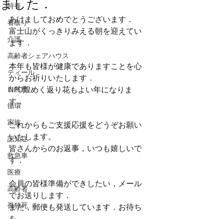
ました．
特養
あけましておめでとうございます．
看取り
富士山がくっきりみえる朝を迎えてい
介護
ます．
高齢者シェアハウス
本年も皆様が健康でありますことを心
ティール
からお祈りいたします．
自然農
NPO煌めく返り花もよい年になりま
す．
循環
家族
これからもご支援応援をどうぞお願い
いたします。
認知症
皆さんからのお返事，いつも嬉しいで
救急車
す．
医療
会員の皆様準備ができしたい，メール
高齢者
でお送りします．
孤独死
また，郵便も発送しています．お待ち