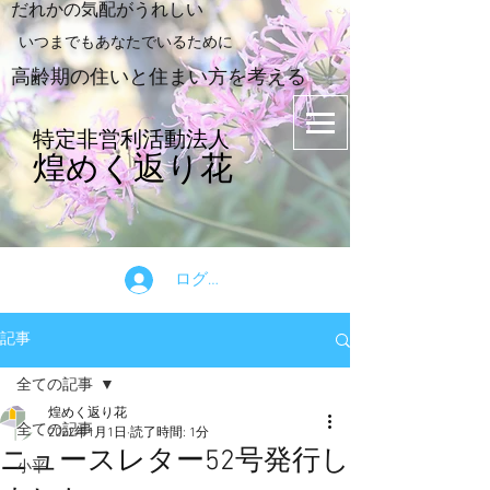
​だれかの気配がうれしい
​いつまでもあなたでいるために
​高齢期の住いと住まい方を考える
特定非営利活動法人
煌めく返り花
ログイン
記事
全ての記事
煌めく返り花
全ての記事
2022年1月1日
読了時間: 1分
ニュースレター52号発行し
小平