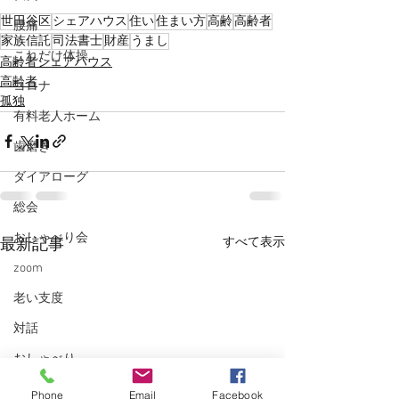
世田谷区
シェアハウス
住い
住まい方
高齢
高齢者
腰痛
家族信託
司法書士
財産
うまし
これだけ体操
高齢者シェアハウス
高齢者
コロナ
孤独
有料老人ホーム
歯磨き
ダイアローグ
総会
おしゃべり会
すべて表示
最新記事
zoom
老い支度
対話
おしゃべり
コロナ
Phone
Email
Facebook