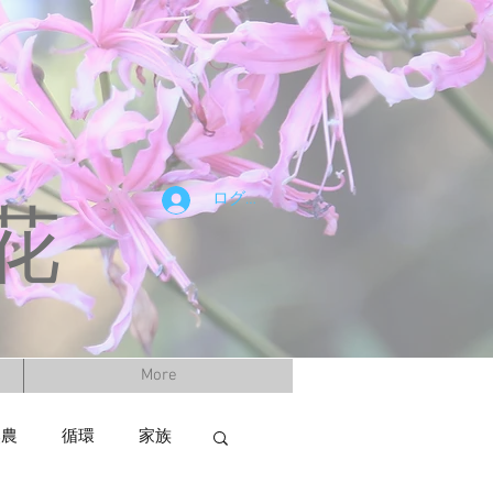
ログイン
花
More
然農
循環
家族