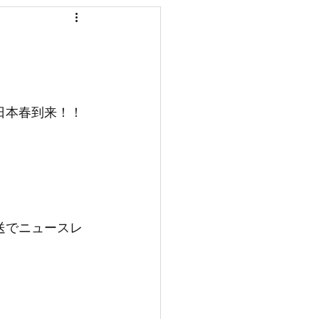
国分寺
入居金
日本春到来！！
送でニュースレ