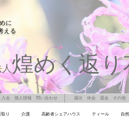
ために
考える
煌めく返り
法人
入会 個人情報 問い合わせ
届出 休会 退会 その他
看取り
介護
高齢者シェアハウス
ティール
自