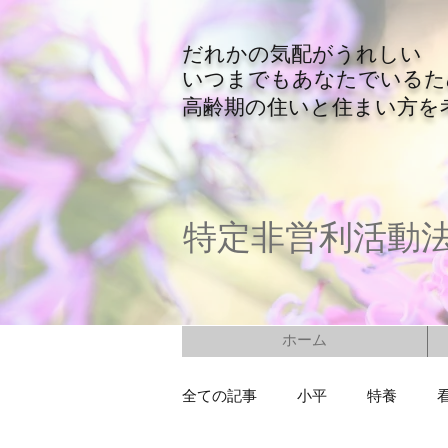
​だれかの気配がうれしい
​いつまでもあなたでいる
​高齢期の住いと住まい方を
特定非営利活動
ホーム
全ての記事
小平
特養