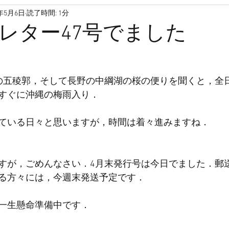
1年5月6日
読了時間: 1分
高齢者
孤独死
孤独
孤立
家
引っ越し
レター47号でました
ファンディング
高齢
介護保険
空き家
サロン
の五稜郭，そして長野の中綱湖の桜の便りを聞くと，全
すぐに沖縄の梅雨入り．
き高齢者向け住宅
サ高住
ている日々と思いますが，時間は着々進みますね．
すが，ごめんなさい．4月末発行号は今日でました．郵
る方々には，今週末発送予定です．
一生懸命準備中です．