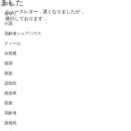
ました
特養
ニュースレター．遅くなりましたが，
看取り
発行しております．
介護
高齢者シェアハウス
ティール
自然農
循環
家族
認知症
救急車
医療
高齢者
孤独死