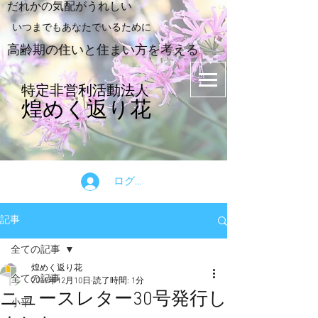
​だれかの気配がうれしい
​いつまでもあなたでいるために
​高齢期の住いと住まい方を考える
特定非営利活動法人
煌めく返り花
ログイン
記事
全ての記事
煌めく返り花
全ての記事
2019年12月10日
読了時間: 1分
ニュースレター30号発行し
小平