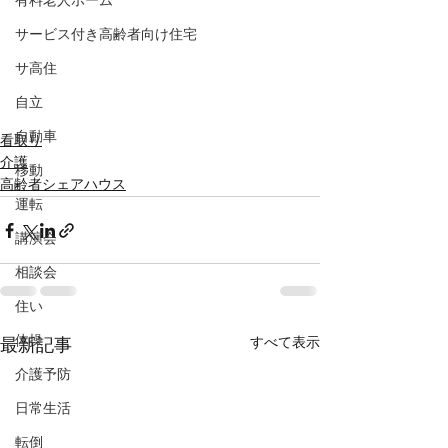
有料老人ホーム
サービス付き高齢者向け住宅
サ高住
自立
自動車
看取り
介護
移動
高齢者シェアハウス
運転
講演会
相談会
住い
体操
すべて表示
最新記事
介護予防
日常生活
転倒