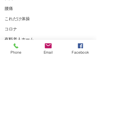
腰痛
これだけ体操
コロナ
有料老人ホーム
歯磨き
Phone
Email
Facebook
ダイアローグ
総会
おしゃべり会
zoom
コメント
老い支度
対話
コメントを追加…
ニュースレター8月末号出
２０２３０９
おしゃべり
ています
るぐるキヌタ
コロナ