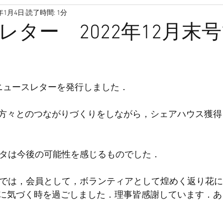
3年1月4日
読了時間: 1分
高齢者
孤独死
孤独
孤立
家
引っ越し
レター 2022年12月末
ファンディング
高齢
介護保険
空き家
サロン
末にニュースレターを発行しました．
き高齢者向け住宅
サ高住
方々とのつながりづくりをしながら，シェアハウス獲得
ヌタは今後の可能性を感じるものでした．
会では，会員として，ボランティアとして煌めく返り花
に気づく時を過ごしました．理事皆感謝しています．あ