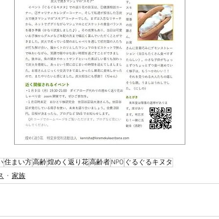
い
住まい方
高齢
煌めく返り花
高齢者
NPO
ぐるぐるキヌタ
ス
家族