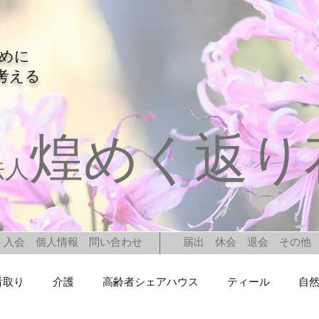
ために
考える
煌めく返り
法人
入会 個人情報 問い合わせ
届出 休会 退会 その他
看取り
介護
高齢者シェアハウス
ティール
自