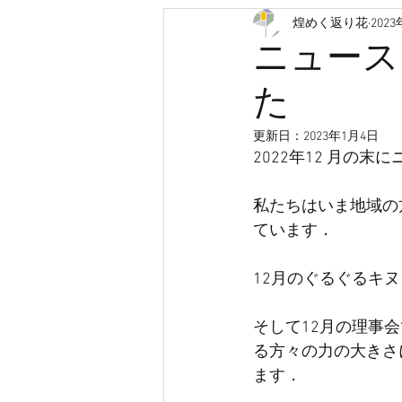
煌めく返り花
202
認知症
救急車
医療
ニュース
た
人生会議
ACP
クラウド
更新日：
2023年1月4日
2022年12 月の
有料老人ホーム
サービス付
私たちはいま地域の
ています．
12月のぐるぐるキ
そして12月の理事
る方々の力の大きさ
ます．