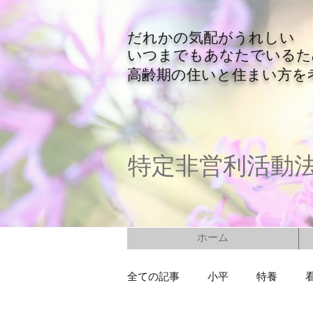
​だれかの気配がうれしい
​いつまでもあなたでいる
​高齢期の住いと住まい方を
特定非営利活動
ホーム
全ての記事
小平
特養