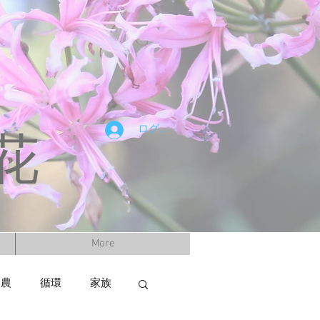
ログイン
花
More
然農
循環
家族