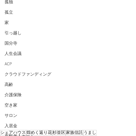
孤独
孤立
家
引っ越し
国分寺
人生会議
ACP
クラウドファンディング
高齢
介護保険
空き家
サロン
入居金
シェアハウス
煌めく返り花
杉並区
家族信託
うまし