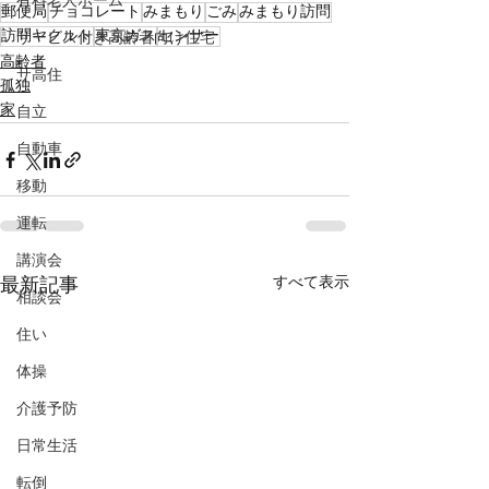
有料老人ホーム
郵便局
チョコレート
みまもり
ごみ
みまもり訪問
訪問ヤクルト
東京ガス
センサー
サービス付き高齢者向け住宅
高齢者
サ高住
孤独
家
自立
自動車
移動
運転
講演会
すべて表示
最新記事
相談会
住い
体操
介護予防
日常生活
転倒