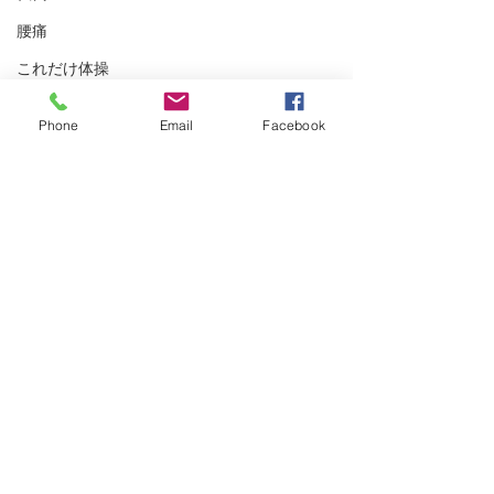
腰痛
これだけ体操
コロナ
Phone
Email
Facebook
有料老人ホーム
歯磨き
ダイアローグ
コメント
総会
おしゃべり会
コメントを追加…
zoom
ニュースレター8月末号出
２０２３０９
ています
るぐるキヌタ
老い支度
対話
© 2023 by Name of Site.
Proudly created with
Wix.com
おしゃべり
コロナ