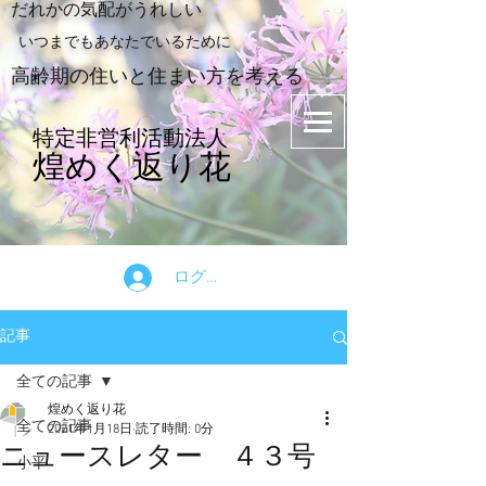
​だれかの気配がうれしい
​いつまでもあなたでいるために
​高齢期の住いと住まい方を考える
特定非営利活動法人
煌めく返り花
ログイン
記事
全ての記事
煌めく返り花
全ての記事
2021年1月18日
読了時間: 0分
ニュースレター ４３号
小平