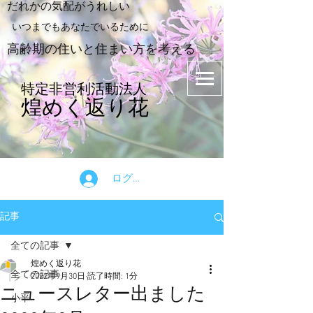
​だれかの気配がうれしい
​いつまでもあなたでいるために
​高齢期の住いと住まい方を考える
特定非営利活動法人
煌めく返り花
ログイン
記事
全ての記事
煌めく返り花
全ての記事
2022年9月30日
読了時間: 1分
ニュースレター出ました
小平