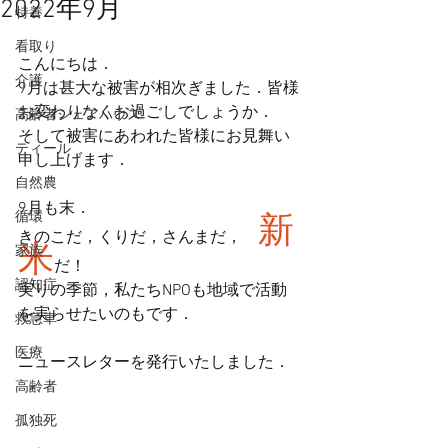
2022年9月
特養
看取り
こんにちは．
介護
9月は甚大な被害が相次ぎました．皆様
お変わりなくお過ごしでしょうか．
高齢者シェアハウス
そして被害にあわれた皆様にお見舞い
ティール
申し上げます．
自然農
9月も末．
循環
新
きのこだ，くりだ，さんまだ，　
米
家族
だ！
認知症
実りの季節，私たちNPOも地域で活動
を実らせたいのもです．
救急車
医療
ニュースレターを発行いたしました．
高齢者
孤独死