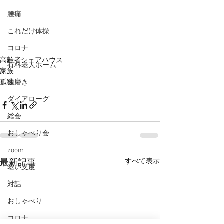
腰痛
これだけ体操
コロナ
高齢者シェアハウス
有料老人ホーム
家族
歯磨き
孤独
ダイアローグ
総会
おしゃべり会
zoom
すべて表示
最新記事
老い支度
対話
おしゃべり
コロナ