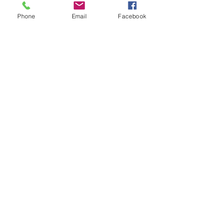
見学会
Phone
Email
Facebook
オープンデイ
余暇
コメント
コメントを追加…
ニュースレター8月末号出
２０２３０９
ています
るぐるキヌタ
© 2023 by Name of Site.