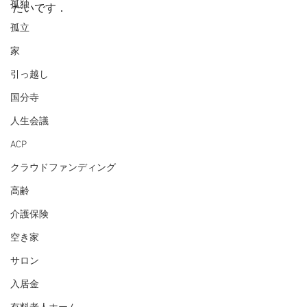
孤独
たいです．
孤立
家
引っ越し
国分寺
人生会議
ACP
クラウドファンディング
高齢
介護保険
空き家
サロン
入居金