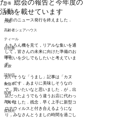
た 総会の報告と今年度の
特養
活動を載せています
看取り
毎月のニュース発行を終えました．
介護
高齢者シェアハウス
ティール
もちろん機を見て，リアルな集いを通
自然農
して，皆さんの未来に向けた準備のお
循環
手伝いを少しでもしたいと考えていま
す．
家族
認知症
おいそうな「うまし」記事は「カヌ
レ」です．あまりに美味しそうなの
救急車
で，買いたいなと思いました．が，出
医療
店だったようでもう違うお店に代わっ
高齢者
ていました．残念．早く上手に新型コ
ロナウィルスと付き合えるようにな
孤独死
り，みなさんとうましの時間を過ごし