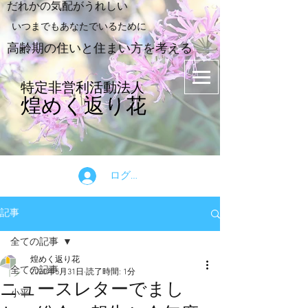
​だれかの気配がうれしい
​いつまでもあなたでいるために
​高齢期の住いと住まい方を考える
特定非営利活動法人
煌めく返り花
ログイン
記事
全ての記事
煌めく返り花
全ての記事
2020年5月31日
読了時間: 1分
ニュースレターでまし
小平