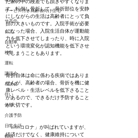
有料老人ホーム
た家の中の段差でも躓きやすくなりま
す。転倒し骨折して、骨折部位を安静
サービス付き高齢者向け住宅
にしながらの生活は高齢者にとって負
サ高住
担の大きいものです。入院手術が必要
になった場合、入院生活自体が運動能
自立
力を低下させてしまったり、時に入院
自動車
という環境変化が認知機能を低下させ
移動
てしまうこともあります。
運転
講演会
骨折自体は命に係わる疾病ではありま
せんが、高齢者の場合、骨折を機に健
相談会
康レベル・生活レベルを低下さること
住い
があるので、できるだけ予防すること
が大切です。
体操
介護予防
日常生活
「withコロナ」が叫ばれていますが、
経済だけでなく、健康維持について
転倒