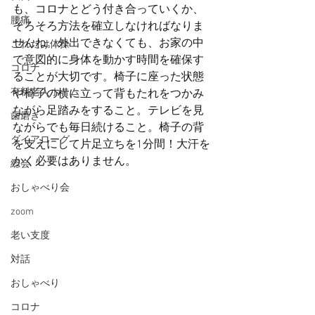
も、コロナとどう付き合っていくか、
腰痛
そろそろ方法を確立しなければなりま
せんね。外出できなくても、お家の中
これだけ体操
で意図的に身体を動かす時間を確保す
コロナ
ることが大切です。椅子に座った状態
有料老人ホーム
や椅子の横に立って背もたれをつかみ
ながら足踏みをすること。テレビを見
歯磨き
ながらでも毎日続けること。椅子の背
ダイアローグ
を支えにして片足立ちを1分間！大汗を
かく必要はありません。
総会
おしゃべり会
zoom
老い支度
対話
おしゃべり
コロナ