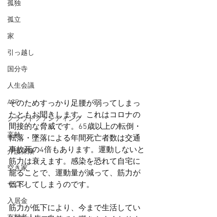
孤独
孤立
家
引っ越し
国分寺
人生会議
ACP
そのためすっかり足腰が弱ってしまっ
たともお聞きします。これはコロナの
クラウドファンディング
間接的な脅威です。65歳以上の転倒・
高齢
転落・墜落による年間死亡者数は交通
事故死の4倍もあります。運動しないと
介護保険
筋力は衰えます。感染を恐れて自宅に
空き家
籠ることで、運動量が減って、筋力が
低下してしまうのです。
サロン
入居金
筋力が低下により、今まで生活してい