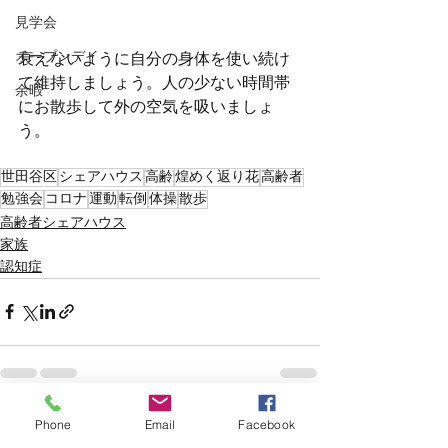
見学会
オープンデイ
衰えないように自分の身体を使い続け
て維持しましょう。人の少ない時間帯
余暇
にお散歩して外の空気を吸いましょ
う。
世田谷区
シェアハウス
高齢
煌めく返り花
高齢者
勉強会
コロナ
運動
転倒
体操
散歩
高齢者シェアハウス
家族
認知症
Phone
Email
Facebook
すべて表示
最新記事