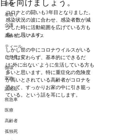
目を向けましょう。
特養
コロナとの闘いも3年目となりました。
看取り
感染状況の波に合わせ、感染者数が減
介護
少した時に活動範囲を広げている方も
多いと思います。
高齢者シェアハウス
ティール
しかし世の中にコロナウイルスがいる
自然農
ことは変わらず、基本的にできるだ
け“外に出ない”ように生活している方も
循環
多いと思います。特に重症化の危険度
家族
が高いとされている高齢者がコロナを
恐れて、すっかりお家の中に引き籠っ
認知症
ている。という話を耳にします。
救急車
医療
高齢者
孤独死