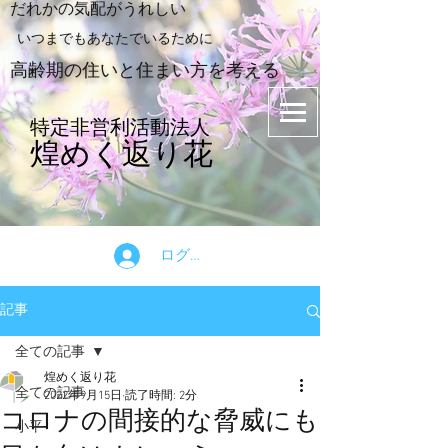
​だれかの気配がうれしい
​いつまでもあなたでいるために
​高齢期の住いと住まい方を考える
特定非営利活動法人
煌めく返り花
ログイン
記事
全ての記事
煌めく返り花
全ての記事
2022年9月15日
読了時間: 2分
コロナの間接的な脅威にも
小平