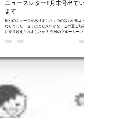
煌めく返り花
2023年9月5日
読了時間: 1分
ニュースレター8月末号出てい
ます
稲刈のニュースがありました．虫の音も心地よく
なりました．セミはまた来年かな．この夏ご無事
に乗り越えられましたか？ 先日のブルームーンす
ごかったですね．自然ってやはり素晴らしい． こ
ちら9月9日のぐるぐるキヌタの準備も着々進んで
います．...