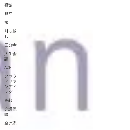
孤独
孤立
家
引っ越
し
国分寺
人生会
議
ACP
クラウ
ドファ
ンディ
ング
高齢
介護保
険
空き家