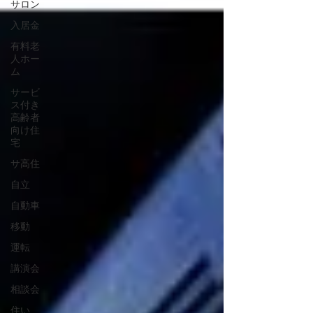
サロン
入居金
有料老
人ホー
ム
サービ
ス付き
高齢者
向け住
宅
サ高住
自立
自動車
移動
運転
講演会
相談会
住い