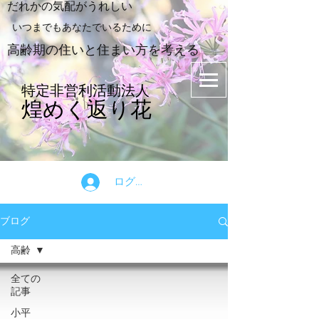
​だれかの気配がうれしい
​いつまでもあなたでいるために
​高齢期の住いと住まい方を考える
特定非営利活動法人
煌めく返り花
ログイン
ブログ
高齢
全ての
記事
小平