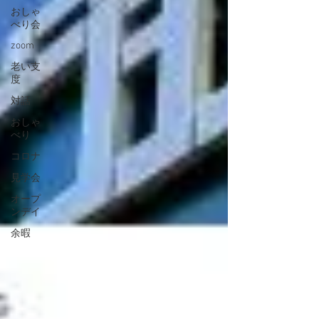
おしゃ
べり会
zoom
老い支
度
対話
おしゃ
べり
コロナ
見学会
オープ
ンデイ
余暇