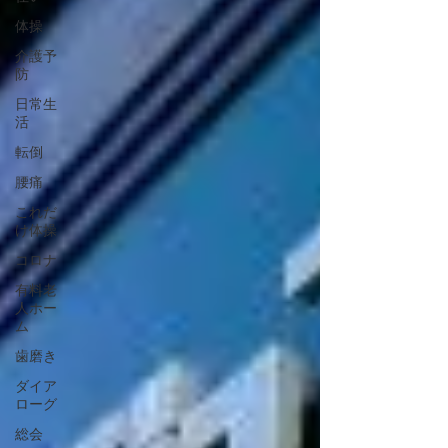
体操
介護予
防
日常生
活
転倒
腰痛
これだ
け体操
コロナ
有料老
人ホー
ム
歯磨き
ダイア
ローグ
総会