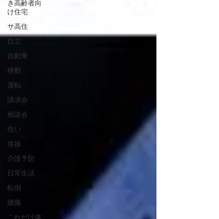
き高齢者向
け住宅
サ高住
自立
自動車
移動
運転
講演会
相談会
住い
体操
介護予防
日常生活
転倒
腰痛
これだけ体