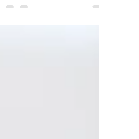
なりました．セミはまた来年かな．この夏ご無事
に乗り越えられましたか？ 先日のブルームーンす
ごかったですね．自然ってやはり素晴らしい． こ
ちら9月9日のぐるぐるキヌタの準備も着々進んで
います．...