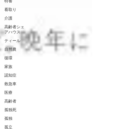
特養
看取り
介護
高齢者シェ
アハウス
ティール
自然農
循環
家族
認知症
救急車
医療
高齢者
孤独死
孤独
孤立