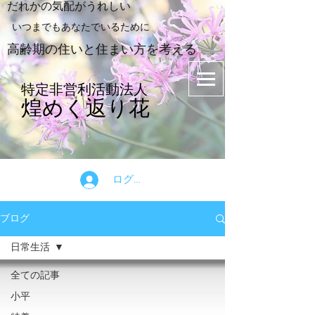
​だれかの気配がうれしい
​いつまでもあなたでいるために
​高齢期の住いと住まい方を考える
特定非営利活動法人
煌めく返り花
ログイン
ブログ
日常生活
全ての記事
小平