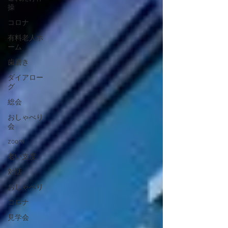
操
コロナ
有料老人ホ
ーム
歯磨き
ダイアロー
グ
総会
おしゃべり
会
zoom
老い支度
対話
おしゃべり
コロナ
見学会