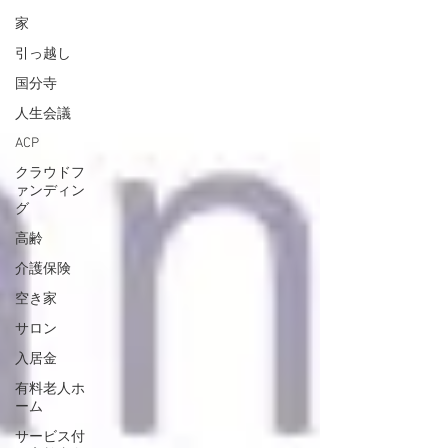
家
引っ越し
国分寺
人生会議
ACP
クラウドフ
ァンディン
グ
高齢
介護保険
空き家
サロン
入居金
有料老人ホ
ーム
サービス付