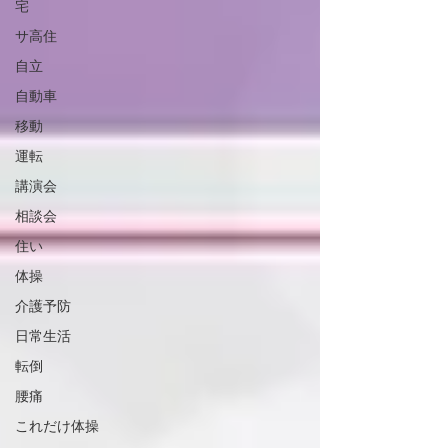
宅
サ高住
自立
自動車
移動
運転
講演会
相談会
住い
体操
介護予防
日常生活
転倒
腰痛
これだけ体操