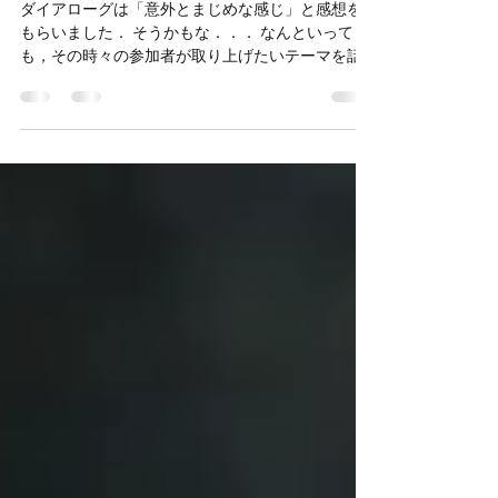
で
ダイアローグは「意外とまじめな感じ」と感想を
もらいました． そうかもな．．． なんといって
も，その時々の参加者が取り上げたいテーマを話
します． 日常の軽い話から，人生に係わる悩み事
がテーマに上がることもあるのです． だから，と
きに大笑い，ときにみんな沈思黙考．...