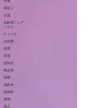
特養
看取り
介護
高齢者シェア
ハウス
ティール
自然農
循環
家族
認知症
救急車
医療
高齢者
孤独死
孤独
孤立