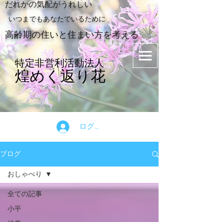
​だれかの気配がうれしい
​いつまでもあなたでいるために
​高齢期の住いと住まい方を考える
特定非営利活動法人
煌めく返り花
ログイン
ブログ
おしゃべり
全ての記事
小平