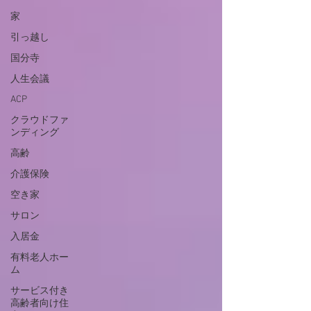
家
引っ越し
国分寺
人生会議
ACP
クラウドファ
ンディング
高齢
介護保険
空き家
サロン
入居金
有料老人ホー
ム
サービス付き
高齢者向け住